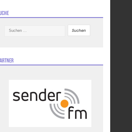
uche
Suchen
nach:
artner