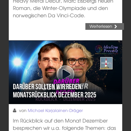
Heavy Metal Debut, Marc Elsbergs neuen
Roman, die Winter-Olympiade und den
norwegischen Da Vinci-Code.
Weiterlesen
Darüber sollten wir reden:
Monatsrückblick Dezember 2025
von
Michael Karjalainen-Dräger
Im Rückblick auf den Monat Dezember
besprechen wir u.a. folgende Themen: das