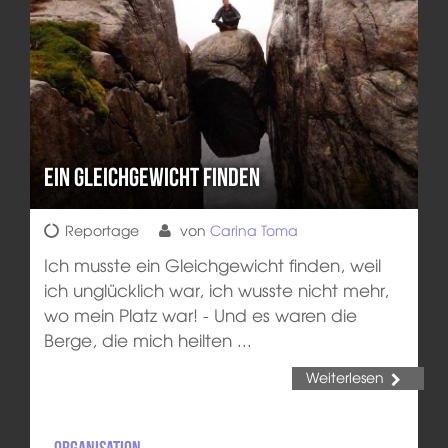
Ein Gleichgewicht finden
Reportage
von
Carina Toma
Ich musste ein Gleichgewicht finden, weil
ich unglücklich war, ich wusste nicht mehr,
wo mein Platz war! - Und es waren die
Berge, die mich heilten ...
Weiterlesen
Organisation