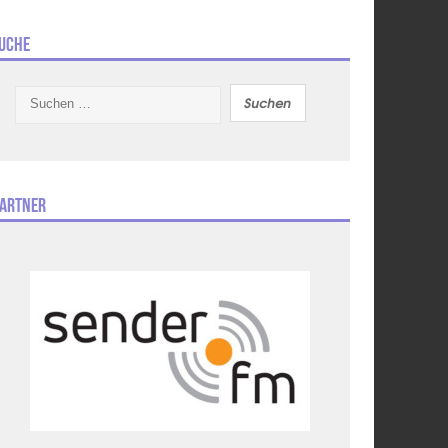
uche
Suchen
nach:
artner