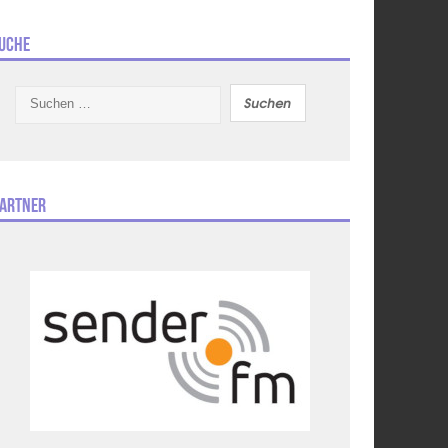
uche
Suchen
nach:
artner