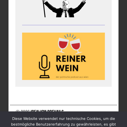
© 2026
Idealism Prevails
Diese Website verwendet nur technische Cookies, um die
UNTERSTÜTZE UNS
NEWSLETTER
IMPRESSUM
bestmögliche Benutzererfahrung zu gewährleisten, es gibt