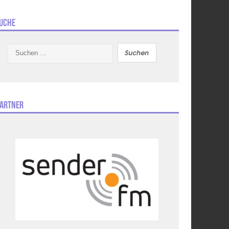
uche
Suchen
nach:
artner