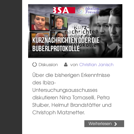
Kurznachrichten oder die
Buberlprotokolle
Diskussion
von
Christian Janisch
Über die bisherigen Erkenntnisse
des Ibiza-
Untersuchungsausschusses
diskutieren Nina Tomaselli, Petra
Stuiber, Helmut Brandstätter und
Christoph Matznetter.
Weiterlesen