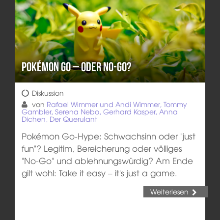
Pokémon GO – oder NO-GO?
Diskussion
von
Rafael Wimmer und Andi Wimmer, Tommy
Gambler, Serena Nebo, Gerhard Kasper, Anna
Dichen, Der Querulant
Pokémon Go-Hype: Schwachsinn oder "just
fun"? Legitim, Bereicherung oder völliges
"No-Go" und ablehnungswürdig? Am Ende
gilt wohl: Take it easy – it's just a game.
Weiterlesen