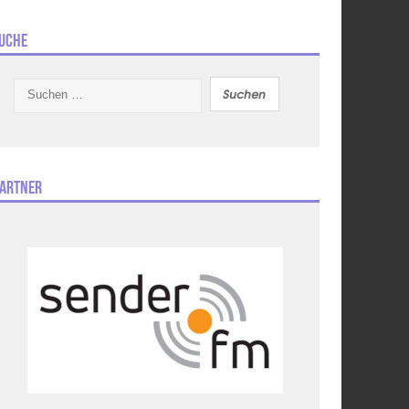
uche
Suchen
nach:
artner