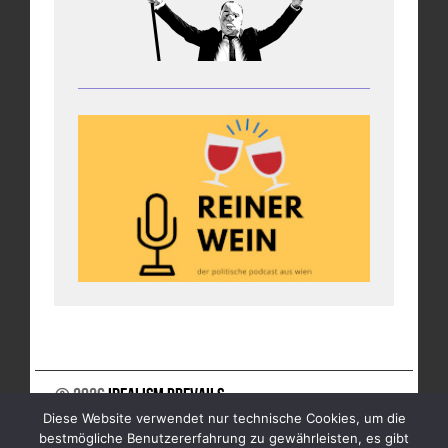
© 2026
Idealism Prevails
Diese Website verwendet nur technische Cookies, um die
UNTERSTÜTZE UNS
NEWSLETTER
IMPRESSUM
bestmögliche Benutzererfahrung zu gewährleisten, es gibt