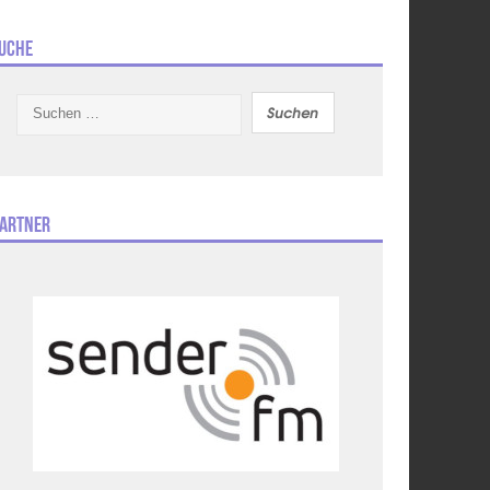
uche
Suchen
nach:
artner