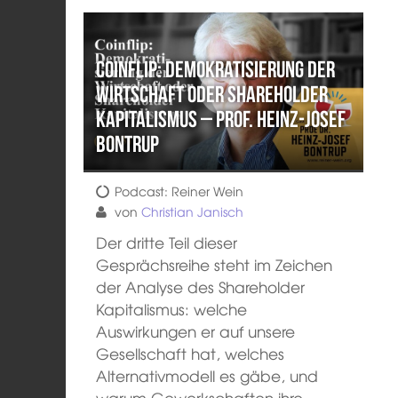
Coinflip: Demokratisierung der
Wirtschaft oder Shareholder
Kapitalismus – Prof. Heinz-Josef
Bontrup
Podcast: Reiner Wein
von
Christian Janisch
Der dritte Teil dieser
Gesprächsreihe steht im Zeichen
der Analyse des Shareholder
Kapitalismus: welche
Auswirkungen er auf unsere
Gesellschaft hat, welches
Alternativmodell es gäbe, und
warum Gewerkschaften ihre