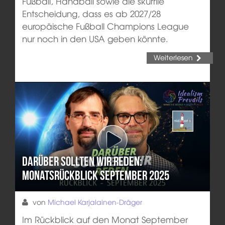
Fußball, Handball sowie die skurrile
Entscheidung, dass es ab 2027/28
europäische Fußball Champions League
nur noch in den USA geben könnte.
Weiterlesen
Darüber sollten wir reden:
Monatsrückblick September 2025
von
Michael Karjalainen-Dräger
Im Rückblick auf den Monat September