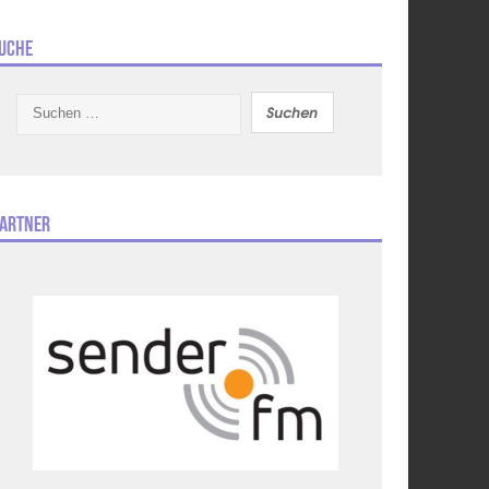
uche
Suchen
nach:
artner