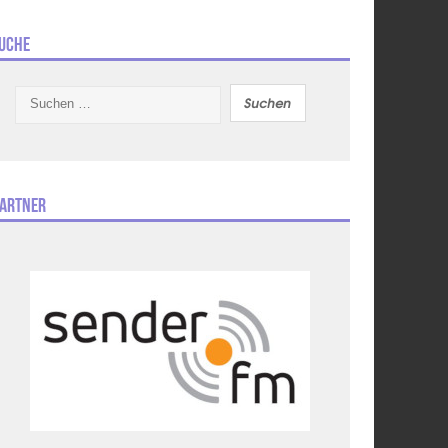
uche
Suchen
nach:
artner