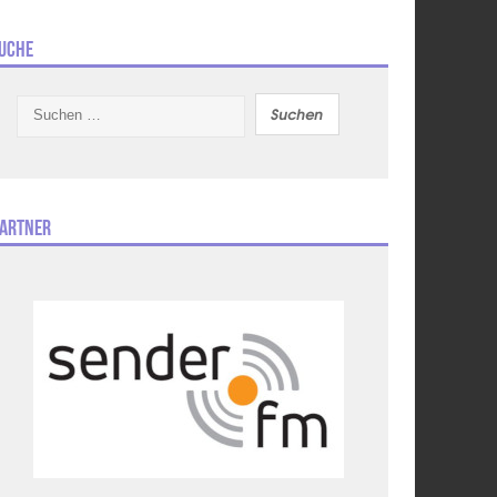
uche
Suchen
nach:
artner