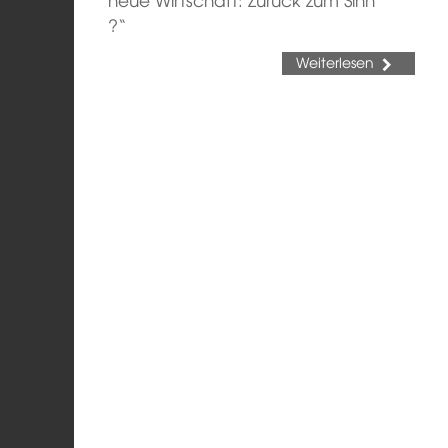
?“
Weiterlesen