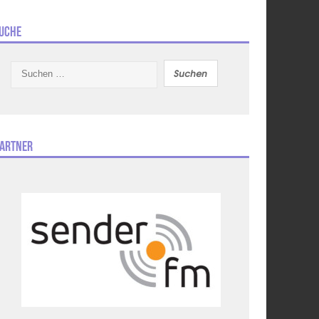
uche
Suchen
nach:
artner