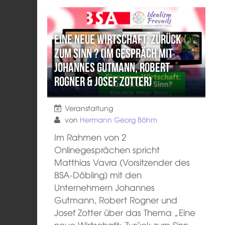
Eine neue Wirtschaft: Zurück
zum Sinn ? (Im Gespräch mit
Johannes Gutmann, Robert
Rogner & Josef Zotter)
Veranstaltung
von
Hermann Georg Böhm
Im Rahmen von 2
Onlinegesprächen spricht
Matthias Vavra (Vorsitzender des
BSA-Döbling) mit den
Unternehmern Johannes
Gutmann, Robert Rogner und
Josef Zotter über das Thema „Eine
neue Wirtschaft: Zurück zum Sinn