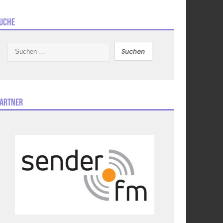
uche
Suchen
nach:
artner