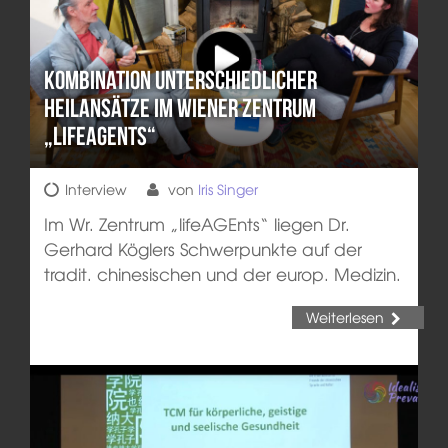
Kombination unterschiedlicher
Heilansätze im Wiener Zentrum
„lifeAGEnts“
Interview
von
Iris Singer
Im Wr. Zentrum „lifeAGEnts“ liegen Dr.
Gerhard Köglers Schwerpunkte auf der
tradit. chinesischen und der europ. Medizin.
Weiterlesen