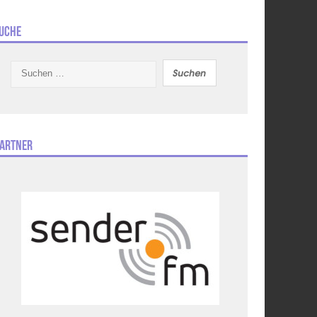
uche
Suchen
nach:
artner