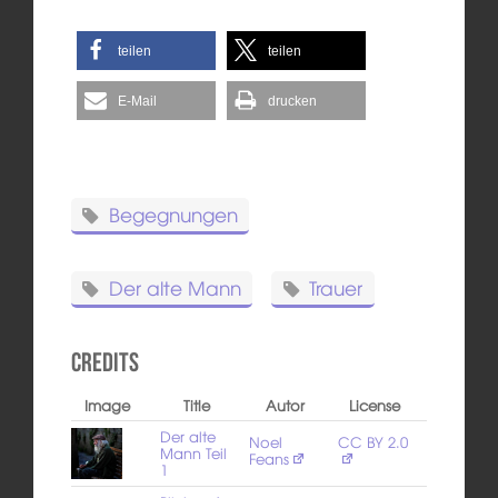
teilen
teilen
E-Mail
drucken
Begegnungen
Der alte Mann
Trauer
Credits
Image
Title
Autor
License
Der alte
Noel
CC BY 2.0
Mann Teil
Feans
1