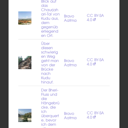
Blick auf
das
Chaurjah
ari-Tal von
CC BY-SA
Bravo
Kudu aus,
4.0
Aatma
dem
gegenüb
erliegend
en Ort.
Über
diesen
schwierig
en Weg
CC BY-SA
geht man
Bravo
4.0
von der
Aatma
Brücke
nach
Kudu
hinauf.
Der Bheri-
Fluss und
die
Hängebrü
cke, die
ich
CC BY-SA
Bravo
überquert
4.0
Aatma
e, bevor
ich dem