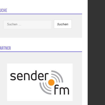
uche
Suchen
nach:
artner