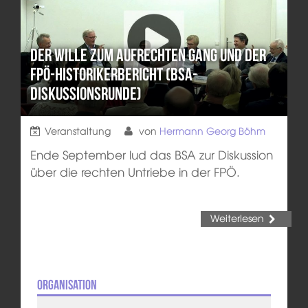
Der Wille zum aufrechten Gang und der
FPÖ-Historikerbericht (BSA-
Diskussionsrunde)
Veranstaltung
von
Hermann Georg Böhm
Ende September lud das BSA zur Diskussion
über die rechten Untriebe in der FPÖ.
Weiterlesen
Organisation