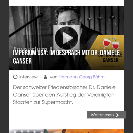
Imperium USA: Im Gespräch mit Dr. Daniele
Ganser
Interview
von
Hermann Georg Böhm
Der schweizer Friedensforscher Dr. Daniele
Ganser über den Aufstieg der Vereinigten
Staaten zur Supermacht.
Weiterlesen