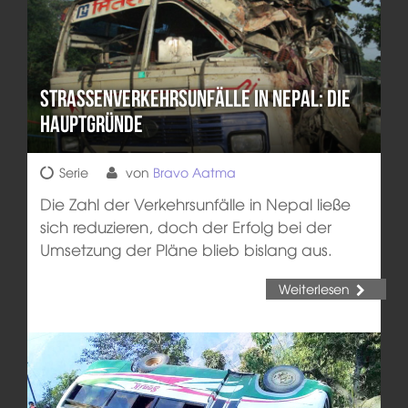
Straßenverkehrsunfälle in Nepal: die
Hauptgründe
Serie
von
Bravo Aatma
Die Zahl der Verkehrsunfälle in Nepal ließe
sich reduzieren, doch der Erfolg bei der
Umsetzung der Pläne blieb bislang aus.
Weiterlesen