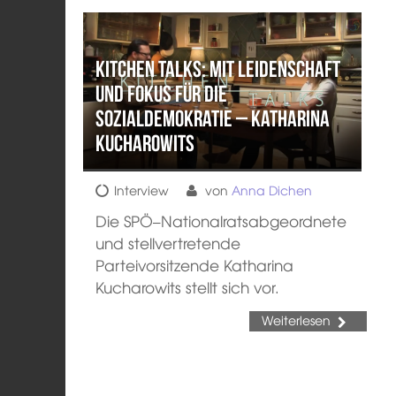
Kitchen Talks: Mit Leidenschaft
und Fokus für die
Sozialdemokratie – Katharina
Kucharowits
Interview
von
Anna Dichen
Die SPÖ–Nationalratsabgeordnete
und stellvertretende
Parteivorsitzende Katharina
Kucharowits stellt sich vor.
Weiterlesen