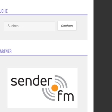
uche
Suchen
nach:
artner