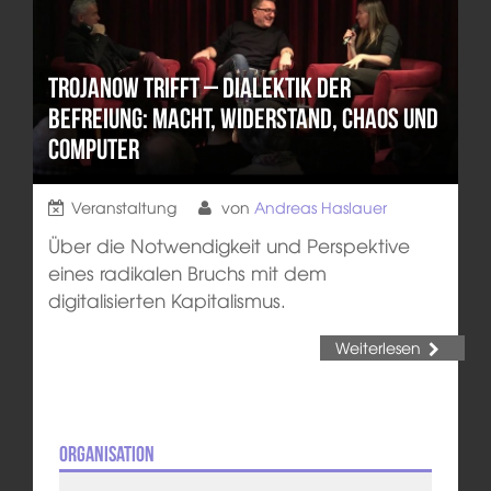
Trojanow trifft – Dialektik der
Befreiung: Macht, Widerstand, Chaos und
Computer
Veranstaltung
von
Andreas Haslauer
Über die Notwendigkeit und Perspektive
eines radikalen Bruchs mit dem
digitalisierten Kapitalismus.
Weiterlesen
Organisation