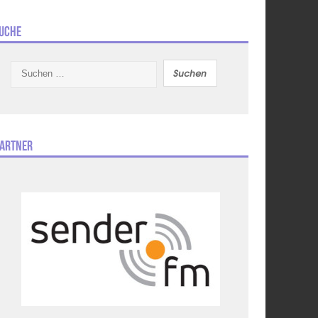
uche
Suchen
nach:
artner