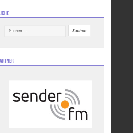
uche
Suchen
nach:
artner