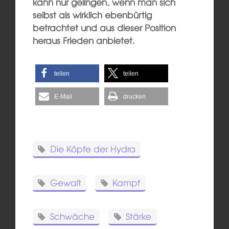
kann nur gelingen, wenn man sich
selbst als wirklich ebenbürtig
betrachtet und aus dieser Position
heraus Frieden anbietet.
teilen
teilen
E-Mail
drucken
Die Köpfe der Hydra
Gewalt
Kampf
Schwäche
Stärke