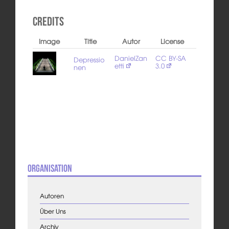
Credits
Image
Title
Autor
License
DanielZan
CC BY-SA
Depressio
etti
3.0
nen
Organisation
Autoren
Über Uns
Archiv