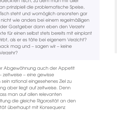
eckten Tisch, zu dem man mit aller
n prinzipiell die problematische Speise,
 Tisch steht und womöglich ansonsten gar
icht wie anders bei einem regelmäßigen
ss der Gastgeber dann eben den Verzehr
e für einen selbst stets bereits mit einplant
t, als er es täte bei eigenem Verzicht?
ack mag und – sagen wir – keine
Verzehr?
der Abgewöhnung auch der Appetit
 zeitweise – eine gewisse
 sein rational eingesehenes Ziel zu
ung aber liegt auf zeitweise. Denn
ass man auf allen relevanten
ung die gleiche Rigorosität an den
sität überhaupt mit Konsequenz