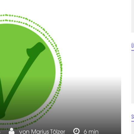
Ü
S
8
von
Marius Tölzer
6 min