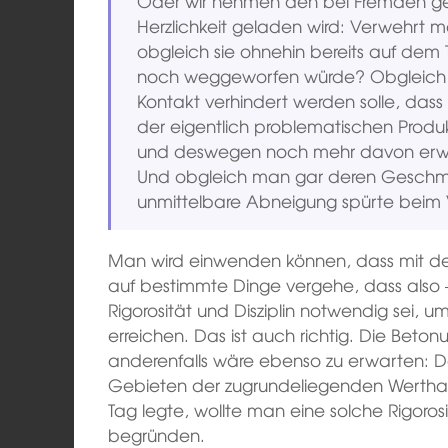
Oder wir nehmen den bei Fremden ged
Herzlichkeit geladen wird: Verwehrt ma
obgleich sie ohnehin bereits auf dem
noch weggeworfen würde? Obgleich n
Kontakt verhindert werden solle, da
der eigentlich problematischen Produkt
und deswegen noch mehr davon erwirb
Und obgleich man gar deren Geschm
unmittelbare Abneigung spürte beim 
Man wird einwenden können, dass mit 
auf bestimmte Dinge vergehe, dass also –
Rigorosität und Disziplin notwendig sei, um
erreichen. Das ist auch richtig. Die Beton
anderenfalls wäre ebenso zu erwarten: D
Gebieten der zugrundeliegenden Werthalt
Tag legte, wollte man eine solche Rigoro
begründen.