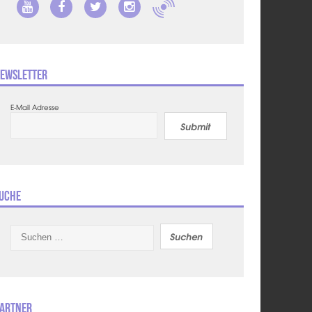
ewsletter
E-Mail Adresse
Submit
uche
Suchen
nach:
artner