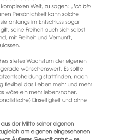
er komplexen Welt, zu sagen: „
Ich bin
enen Persönlichkeit kann solche
sie anfangs im Entschluss sogar
ilt, seine Freiheit auch sich selbst
, mit Freiheit und Vernunft,
zulassen.
solches stetes Wachstum der eigenen
gerade wünschenswert. Es sollte
satzentscheidung stattfinden, nach
ig flexibel das Leben mehr und mehr
as wäre ein mehr lebensnaher,
nalistische) Einseitigkeit und ohne
 aus der Mitte seiner eigenen
h zugleich am eigenen eingesehenen
twas Äußeres Gewalt antut – sei