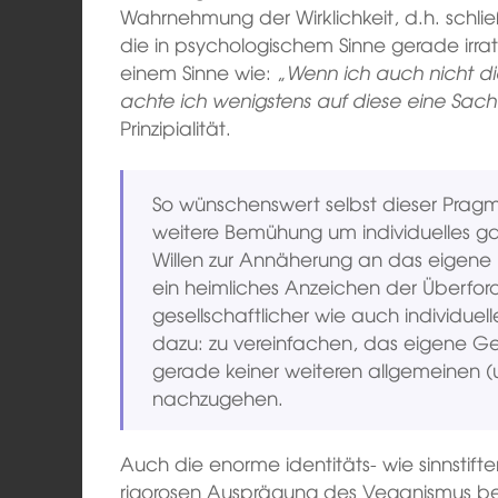
Wahrnehmung der Wirklichkeit, d.h. schließl
die in psychologischem Sinne gerade irrati
einem Sinne wie: „
Wenn ich auch nicht di
achte ich wenigstens auf diese eine Sac
Prinzipialität.
So wünschenswert selbst dieser Pragmat
weitere Bemühung um individuelles g
Willen zur Annäherung an das eigene Ide
ein heimliches Anzeichen der Überford
gesellschaftlicher wie auch individue
dazu: zu vereinfachen, das eigene Ge
gerade keiner weiteren allgemeinen 
nachzugehen.
Auch die enorme identitäts- wie sinnstift
rigorosen Ausprägung des Veganismus beis