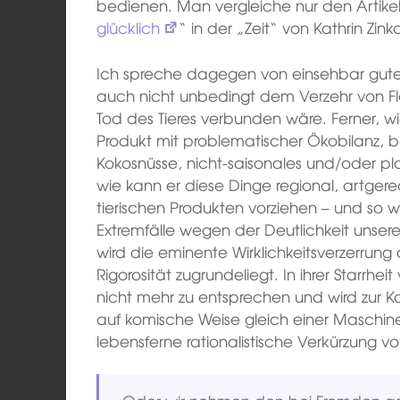
bedienen. Man vergleiche nur den Artikel
glücklich
“ in der „Zeit“ von Kathrin Zink
Ich spreche dagegen von einsehbar gut
auch nicht unbedingt dem Verzehr von F
Tod des Tieres verbunden wäre. Ferner, w
Produkt mit problematischer Ökobilanz, 
Kokosnüsse, nicht-saisonales und/oder p
wie kann er diese Dinge regional, artger
tierischen Produkten vorziehen – und so we
Extremfälle wegen der Deutlichkeit unse
wird die eminente Wirklichkeitsverzerrung a
Rigorosität zugrundeliegt. In ihrer Starrh
nicht mehr zu entsprechen und wird zur Kar
auf komische Weise gleich einer Maschine. 
lebensferne rationalistische Verkürzung vo