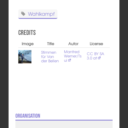
Wahlkampf
Credits
Image
Title
Autor
License
Manfred
Stimmen
CC BY SA
Werner/Ts
für Van
3.0 at
ui
der Bellen
Organisation