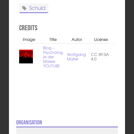
Schuld
Credits
Image
Title
Autor
License
Blog –
Psycholog
Wolfgang
CC BY-SA
ie der
Müller
4.0
Masse-
YOUTUBE
Organisation