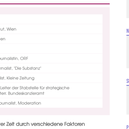
tut, Wien
N
ien
urnalistin, ORF
rnalist, "Die Substanz"
ist, Kleine Zeitung
S
,
Leiter der Stabstelle für strategische
terr. Bundeskanzleramt
Journalist, Moderation
gster Zeit durch verschiedene Faktoren
P