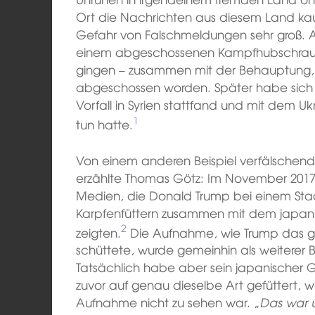
Ort die Nachrichten aus diesem Land kau
Gefahr von Falschmeldungen sehr groß. Als
einem abgeschossenen Kampfhubschraub
gingen – zusammen mit der Behauptung, d
abgeschossen worden. Später habe sich al
Vorfall in Syrien stattfand und mit dem Uk
1
tun hatte.
Von einem anderen Beispiel verfälschen
erzählte Thomas Götz: Im November 201
Medien, die Donald Trump bei einem St
Karpfenfüttern zusammen mit dem japan
2
zeigten.
Die Aufnahme, wie Trump das ge
schüttete, wurde gemeinhin als weiterer B
Tatsächlich habe aber sein japanischer 
zuvor auf genau dieselbe Art gefüttert, w
Aufnahme nicht zu sehen war. „
Das war 