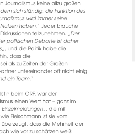
n Journalismus keine allzu großen
ern sich ständig, die Funktion des
urnalismus wird immer seine
n Nutzen haben.
“ Jeder brauche
Diskussionen teilzunehmen. „
Der
der politischen Debatte ist daher
s
„, und die Politik habe die
hin, dass die
sei als zu Zeiten der Großen
partner untereinander oft nicht einig
 und ein Team
.“
listin beim ORF, war der
lismus einen Wert hat – ganz im
n Einzelmeldungen
„, die mit
 wie Fleischmann ist sie vom
 überzeugt, dass die Mehrheit der
ach wie vor zu schätzen weiß: