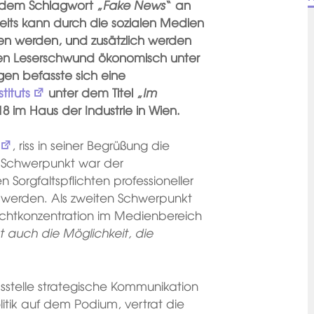
r dem Schlagwort „
Fake News
“ an
seits kann durch die sozialen Medien
ten werden, und zusätzlich werden
en Leserschwund ökonomisch unter
gen befasste sich eine
tituts
unter dem Titel „
Im
8 im Haus der Industrie in Wien.
, riss in seiner Begrüßung die
r Schwerpunkt war der
n Sorgfaltspflichten professioneller
erden. Als zweiten Schwerpunkt
achtkonzentration im Medienbereich
 auch die Möglichkeit, die
absstelle strategische Kommunikation
itik auf dem Podium, vertrat die