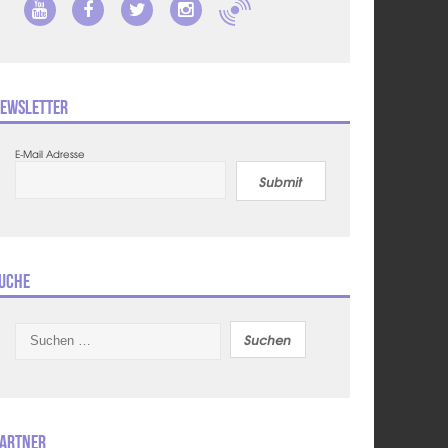
ewsletter
E-Mail Adresse
Submit
uche
Suchen
nach:
artner