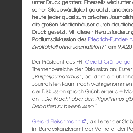
unter Druck geraten: Einerseits wird unte
seiner Glaubwürdigkeit gekratzt, anderer
heute jeder quasi zum privaten Journalis
die großen Medienhäuser durch deutlich
Druck gesetzt. Mit diesen Herausforderun
Podiumsdiskussion des
Friedrich-Funder-Ins
Zweifelsfall ohne Journalisten?
“ am 9.4.201
Der Präsident des FFI,
Gerald Grünberger
Themenbereiche der Diskussion an: Erste
„
Bürgerjournalismus“
, bei dem die übliche
Journalisten kaum noch wahrgenommen w
der Diskussion sprach Grünberger die M
an: „
Die Macht über den Algorithmus gibt
Debatten zu beeinflussen.
“
Gerald Fleischmann
, als Leiter der St
im Bundeskanzleramt der Vertreter der Pol