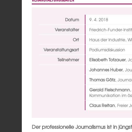
Datum
9. 4.
2018
Veranstalter
Friedrich-Funder-Insti
Ort
Haus der Industrie, W
Veranstaltungsart
Podiumsdiskussion
Teilnehmer
Elisabeth Totzauer
,
Jo
Johannes Huber
,
Jou
Thomas Götz
,
Journal
Gerald Fleischmann
Kommunikation im ös
Claus Reitan
,
Freier 
Der professionelle Journalismus ist in jün