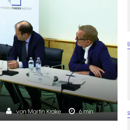
Ü
von
Martin Krake
6 min
S