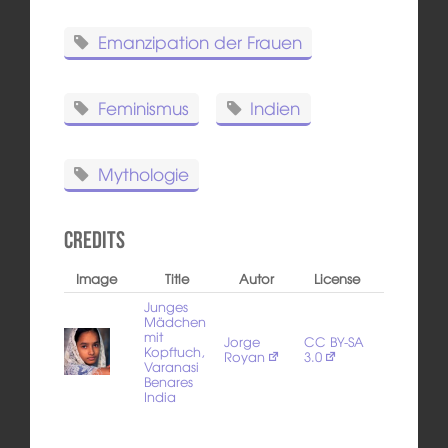
Emanzipation der Frauen
Feminismus
Indien
Mythologie
Credits
Image
Title
Autor
License
Junges
Mädchen
mit
Jorge
CC BY-SA
Kopftuch,
Royan
3.0
Varanasi
Benares
India