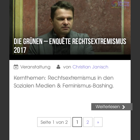
Die Grünen – Enquête Rechtsextremismus
2017
Veranstaltung
von
Christian Janisch
Kernthemen: Rechtsextremismus in den
Sozialen Medien & Feminismus-Bashing.
Weiterlesen
Seite 1 von 2
1
2
»