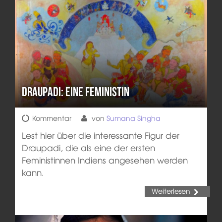
Draupadi: eine Feministin
Kommentar
von
Sumana Singha
Lest hier über die interessante Figur der
Draupadi, die als eine der ersten
Feministinnen Indiens angesehen werden
kann.
Weiterlesen