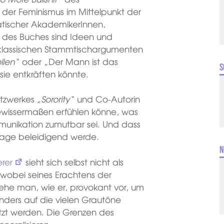
 der Feminismus im Mittelpunkt der
atischer AkademikerInnen,
alt des Buches sind Ideen und
 klassischen Stammtischargumenten
llen“
oder „Der Mann ist das
S
ie entkräften könnte.
etzwerkes
„Sorority“
und Co-Autorin
ewissermaßen erfühlen könne, was
unikation zumutbar sei. Und dass
sage beleidigend werde.
N
rer
sieht sich selbst nicht als
 wobei seines Erachtens der
he man, wie er, provokant vor, um
nders auf die vielen Grautöne
tzt werden. Die Grenzen des