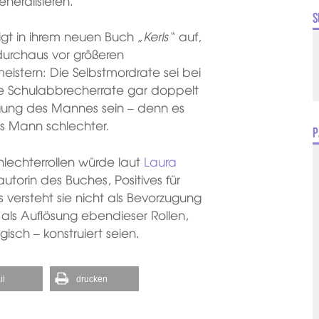
neralisieren.
S
igt in ihrem neuen Buch
„Kerls“
auf,
durchaus vor größeren
istern: Die Selbstmordrate sei bei
ie Schulabbrecherrate gar doppelt
igung des Mannes sein – denn es
es Mann schlechter.
P
hlechterrollen würde laut
Laura
autorin des Buches, Positives für
versteht sie nicht als Bevorzugung
ls Auflösung ebendieser Rollen,
gisch – konstruiert seien.
il
drucken