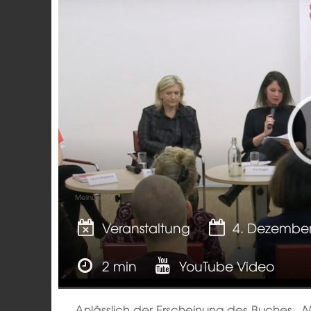
Meinung
Veranstaltung
4. Dezembe
2 min
YouTube Video
Anlässlich der Erscheinung des Buches
„N