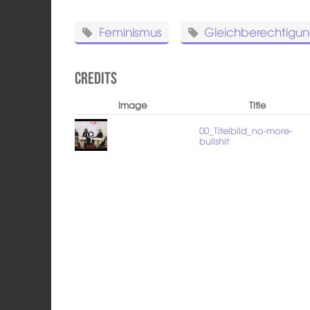
Feminismus
Gleichberechtigu
Credits
Image
Title
00_Titelbild_no-more-
bullshit