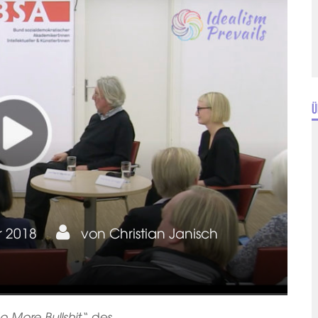
Ü
r 2018
von
Christian Janisch
o More Bullshit“
des