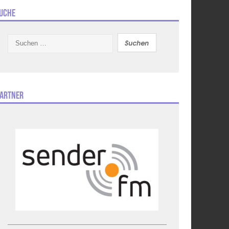
uche
Suchen
nach:
artner