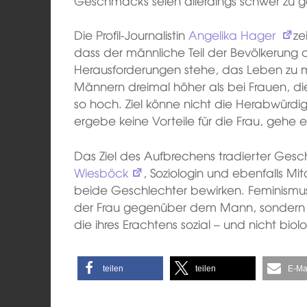
Geschmacks seien allerdings schwer zu ge
Die Profil-Journalistin
Angelika Hager
ze
dass der männliche Teil der Bevölkerung 
Herausforderungen stehe, das Leben zu me
Männern dreimal höher als bei Frauen, d
so hoch. Ziel könne nicht die Herabwürd
ergebe keine Vorteile für die Frau, gehe 
Das Ziel des Aufbrechens tradierter Gesc
Wiesböck
, Soziologin und ebenfalls Mit
beide Geschlechter bewirken. Feminismus 
der Frau gegenüber dem Mann, sondern a
die ihres Erachtens sozial – und nicht biolo
teilen
teilen
E-Ma