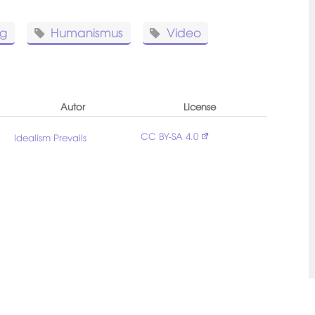
ng
Humanismus
Video
Autor
License
CC BY-SA 4.0
Idealism Prevails