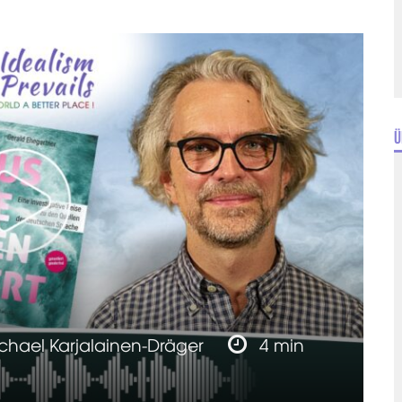
Ü
chael Karjalainen-Dräger
4 min