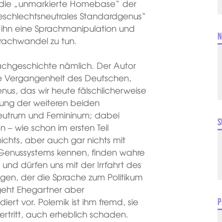
 die „unmarkierte Homebase“ der
eschlechtsneutrales Standardgenus“
r ihn eine Sprachmanipulation und
N
rachwandel zu tun.
prachgeschichte nämlich. Der Autor
che Vergangenheit des Deutschen,
nus, das wir heute fälschlicherweise
ung der weiteren beiden
utrum und Femininum; dabei
S
 – wie schon im ersten Teil
 nichts, aber auch gar nichts mit
s Genussystems kennen, finden wahre
und dürfen uns mit der Irrfahrt des
igen, der die Sprache zum Politikum
 geht Ehegartner aber
ert vor. Polemik ist ihm fremd, sie
P
ertritt, auch erheblich schaden.