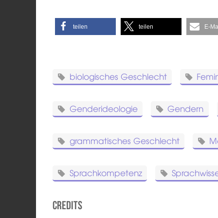
teilen
teilen
E-Ma
biologisches Geschlecht
Femi
Genderideologie
Gendern
grammatisches Geschlecht
Mä
Sprachkompetenz
Sprachwiss
Credits