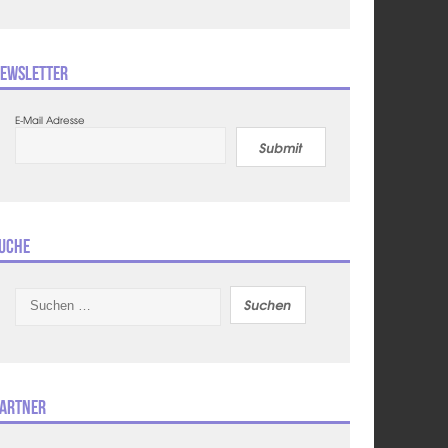
ewsletter
E-Mail Adresse
Submit
uche
Suchen
nach:
artner