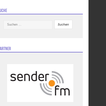
uche
Suchen
nach:
artner