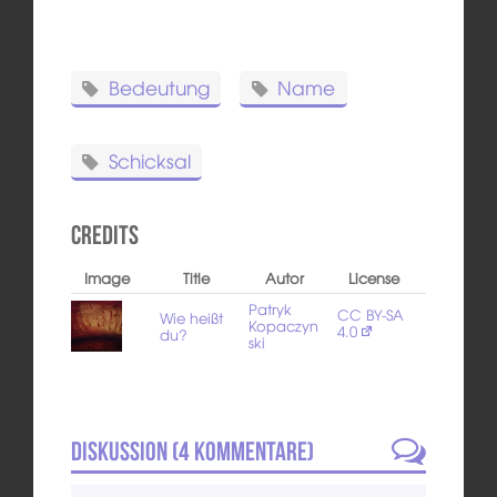
Bedeutung
Name
Schicksal
Credits
Image
Title
Autor
License
Patryk
CC BY-SA
Wie heißt
Kopaczyn
4.0
du?
ski
Diskussion (
4
Kommentare)