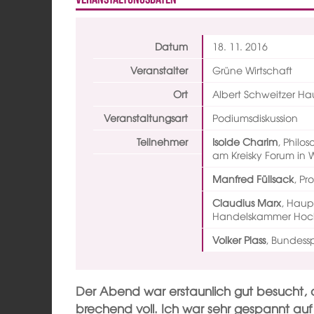
Datum
18. 11.
2016
Veranstalter
Grüne Wirtschaft
Ort
Albert Schweitzer Ha
Veranstaltungsart
Podiumsdiskussion
Teilnehmer
Isolde Charim
,
Philos
am Kreisky Forum in 
Manfred Füllsack
,
Pro
Claudius Marx
,
Haupt
Handelskammer Hoc
Volker Plass
,
Bundessp
Der Abend war erstaunlich gut besucht, 
brechend voll. Ich war sehr gespannt auf 