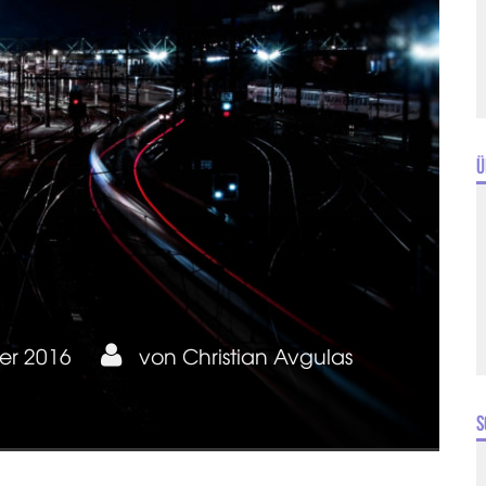
Ü
er 2016
von
Christian Avgulas
S