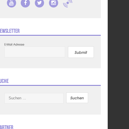
ewsletter
E-Mail Adresse
Submit
uche
Suchen
nach:
artner