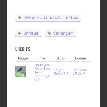
Meine Frau und ich - und sie
Untreue
Verlangen
Credits
Image
Title
Autor
License
Blauflügel-
Prachtlibe
Holger
CC BY-SA
llen im
Gröschl
2.0 de
Paarungsr
ad