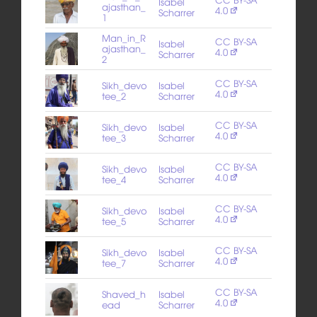
Isabel
ajasthan_
4.0
Scharrer
1
Man_in_R
CC BY-SA
Isabel
ajasthan_
4.0
Scharrer
2
CC BY-SA
Sikh_devo
Isabel
4.0
tee_2
Scharrer
CC BY-SA
Sikh_devo
Isabel
4.0
tee_3
Scharrer
CC BY-SA
Sikh_devo
Isabel
4.0
tee_4
Scharrer
CC BY-SA
Sikh_devo
Isabel
4.0
tee_5
Scharrer
CC BY-SA
Sikh_devo
Isabel
4.0
tee_7
Scharrer
CC BY-SA
Shaved_h
Isabel
4.0
ead
Scharrer