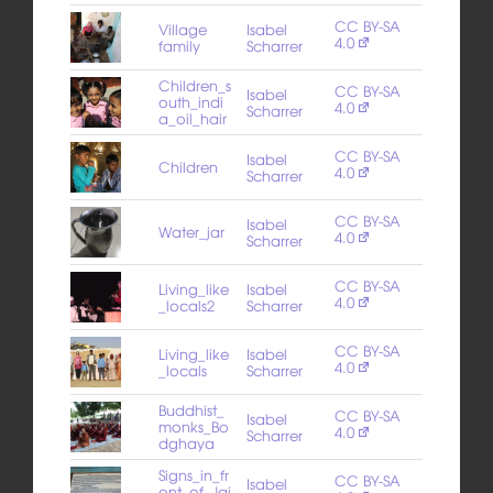
CC BY-SA
Village
Isabel
4.0
family
Scharrer
Children_s
CC BY-SA
Isabel
outh_indi
4.0
Scharrer
a_oil_hair
CC BY-SA
Isabel
Children
4.0
Scharrer
CC BY-SA
Isabel
Water_jar
4.0
Scharrer
CC BY-SA
Living_like
Isabel
4.0
_locals2
Scharrer
CC BY-SA
Living_like
Isabel
4.0
_locals
Scharrer
Buddhist_
CC BY-SA
Isabel
monks_Bo
4.0
Scharrer
dghaya
Signs_in_fr
CC BY-SA
Isabel
ont_of_Jai