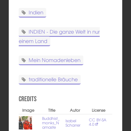
Indien
INDIEN - Die ganze Welt in nur
einem Land
Mein Nomadenleben
traditionelle Bräuche
Credits
Image
Title
Autor
License
Buddhist_
CC BY-SA
Isabel
monks_N
4.0
Scharrer
amaste