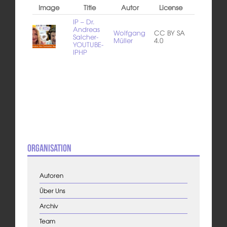
Image
Title
Autor
License
IP – Dr.
Andreas
Wolfgang
CC BY SA
Salcher-
Müller
4.0
YOUTUBE-
IPHP
Organisation
Autoren
Über Uns
Archiv
Team