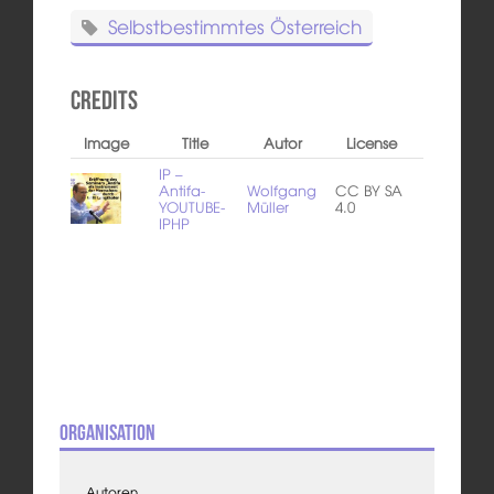
Selbstbestimmtes Österreich
Credits
Image
Title
Autor
License
IP –
Antifa-
Wolfgang
CC BY SA
YOUTUBE-
Müller
4.0
IPHP
Organisation
Autoren