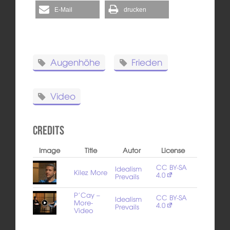
E-Mail
drucken
Augenhöhe
Frieden
Video
Credits
Image
Title
Autor
License
CC BY-SA
Idealism
Kilez More
4.0
Prevails
P’Cay –
CC BY-SA
Idealism
More-
4.0
Prevails
Video