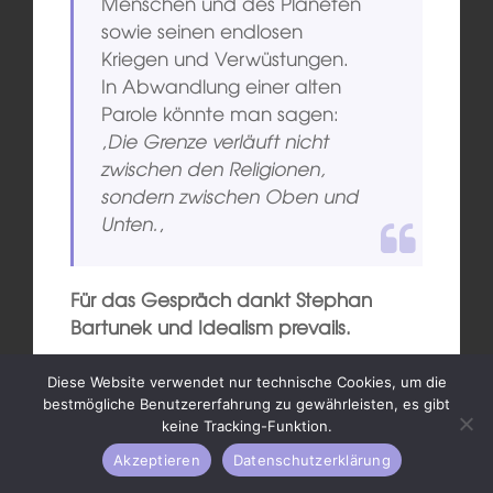
Menschen und des Planeten
sowie seinen endlosen
Kriegen und Verwüstungen.
In Abwandlung einer alten
Parole könnte man sagen:
‚
Die Grenze verläuft nicht
zwischen den Religionen,
sondern zwischen Oben und
Unten.
‚
Für das Gespräch dankt Stephan
Bartunek und Idealism prevails.
Diese Website verwendet nur technische Cookies, um die
teilen
teilen
bestmögliche Benutzererfahrung zu gewährleisten, es gibt
keine Tracking-Funktion.
E-Mail
drucken
Akzeptieren
Datenschutzerklärung