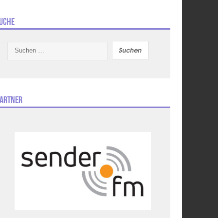
uche
Suchen
nach:
artner