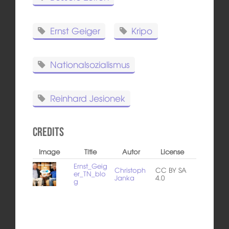
Ernst Geiger
Kripo
Nationalsozialismus
Reinhard Jesionek
Credits
Image
Title
Autor
License
Ernst_Geig
Christoph
CC BY SA
er_TN_blo
Janka
4.0
g