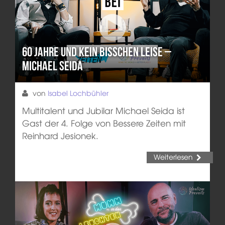
60 Jahre und kein bisschen leise –
Michael Seida
von
Isabel Lochbühler
Multitalent und Jubilar Michael Seida ist
Gast der 4. Folge von Bessere Zeiten mit
Reinhard Jesionek.
Weiterlesen