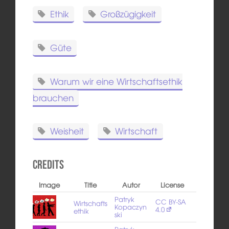
Ethik
Großzügigkeit
Güte
Warum wir eine Wirtschaftsethik
brauchen
Weisheit
Wirtschaft
Credits
Image
Title
Autor
License
Patryk
CC BY-SA
Wirtschafts
Kopaczyn
4.0
ethik
ski