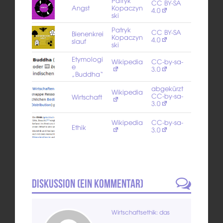
Patryk
CC BY-SA
Angst
Kopaczyn
4.0
ski
Patryk
CC BY-SA
Bienenkrei
Kopaczyn
4.0
slauf
ski
Etymologi
Wikipedia
CC-by-sa-
e
3.0
„Buddha“
abgekürzt
Wikipedia
CC-by-sa-
Wirtschaft
3.0
Wikipedia
CC-by-sa-
Ethik
3.0
Diskussion (
Ein
Kommentar)
Wirtschaftsethik: das