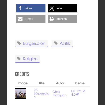
teilen
teilen
E-Mail
drucken
Bürgersalon
Politik
Religion
Credits
Image
Title
Autor
License
22.
CC BY SA
Chris
Bürgersalo
4.0
Pfabigan
n